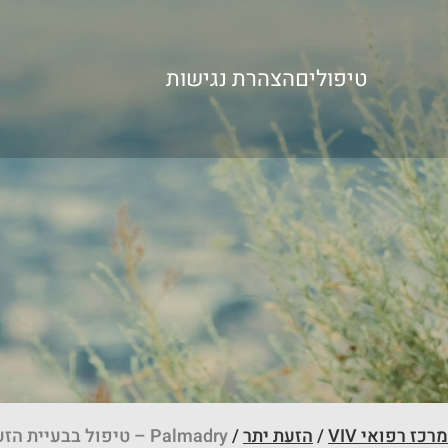
Ski
t
conten
טיפולים
הצהרת נגישות
מרכז רפואי VIV
/
הזעת יתר
/
Palmadry – טיפול בבעיית הזעת יתר בידיים וברגליים