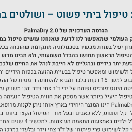
הגרסה העדכנית של 2.0
PalmaDry
 העולמי שמאפשר לנו לדעת שאנחנו עושים טיפול במ
תרון יעיל בעזרת מכשיר בטכנולוגיה מתקדמת שהוכחה בכל
הטיפול הראשון תחושו בהבדל משמעותי, ולא תבינו מדוע
זעת יתר בידיים וברגליים לא חייבת לנהל את החיים שלכם.
ולשימוש ומאפשר טיפול בבעיית ההזעה בכפות הידיים והר
זעה בכפות הידיים והרגליים.
ופורזיס ופותח על ידי ד"ר צחי וידר והנו משווק על ידי מרכז רפוא
טיפול היעיל ביותר אשר מספק את חווית הטיפול הנעימה בי
ו קל ופשוט, ללא כאבים ובעל אורך הטיפול הקצר ביותר בע
צמות. למכשיר 4 שנים אחריות וזמינות בתמיכה טלפונית 12 שעות ביממה.
קל לשימוש פרי פיתוחו של ד"ר צחי וידר ובלעדי במרכז הרפוא