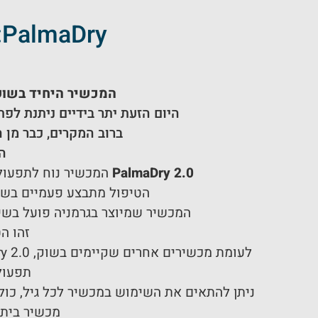
PalmaDry: טיפול ביתי פשוט – ושולטים בהזעת היתר
המכשיר היחיד בשוק
היום הזעת יתר בידיים ניתנת לפ
ברוב המקרים, כבר מן 
ה
PalmaDry 2.0
המכשיר נוח לתפעול 
הטיפול מתבצע פעמיים בשבוע למשך 15 דקות בלבד ומביא להפחתה דרמטית של הה
המכשיר שמיוצר בגרמניה פועל בשיטת היונט
זהו ה
לעומת מכשירים אחרים שקיימים בשוק, PalmaDry 2.0 הינו המוצר היחידי בארץ אותו ניתן לקנות מרופא, בעל תו תקן ואישור משרד הבריאות הישראלי.
תפעול
ניתן להתאים את השימוש במכשיר לכל גיל, כולל ילדים באמצעות התאמת העו
מכשיר ביתי 