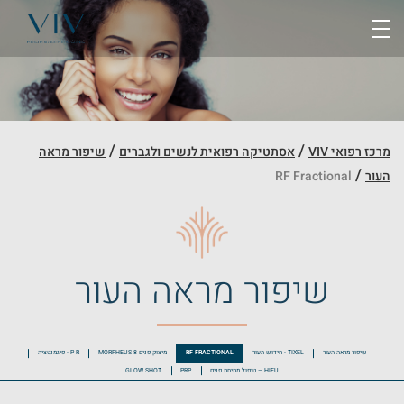
Ski
t
conten
/
/
מרכז רפואי VIV
אסתטיקה רפואית לנשים ולגברים
שיפור מראה
/
העור
RF Fractional
שיפור מראה העור
שיפור מראה העור
TIXEL - חידוש העור
RF FRACTIONAL
מיצוק פנים MORPHEUS 8
P R - פיגמנטציה
HIFU – טיפול מתיחת פנים
PRP
GLOW SHOT