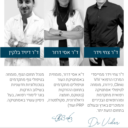
ד"ר צחי וידר
ד"ר אסי דרור
ד"ר דיויד בלקין
ד”ר צחי וידר ממייסדי
ד"א אסי דרור, מומחית
מנהל תחום הגוף, מומחה
המרכז הרפואי VIV
באסתטיקת העור
בטיפולי גוף מתקדמים
Clinic, כירורג, מומחה
וטיפולים מתקדמים
בטכנולוגיות חדשניות
לטיפולי אסתטיקה
בתחום ההזרקות
בשילוב הזרקות.
רפואית מתקדמת
(בוטוקס, חומצה
בוגר לימודי רפואה, בעל
ומהרופאים הבכירים
היאלורונית, סקולפטרה,
ניסיון עשיר באסתטיקה.
והמוכרים בארץ ובעולם
PRP ועוד)
בתחום הזעת יתר.