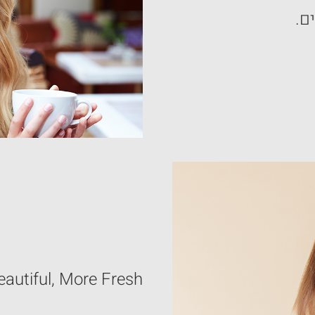
ם.
eautiful, More Fresh