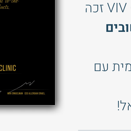
בים
מית עם
ל!