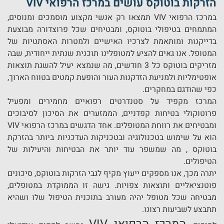
הזרקות בוטוקס עושים במרכז הרפואי VIV
במרכז הרפואי VIV תמצאו רק אנשי מקצוע מוסמכים ומנוסים,
המתמחים בטיפולי בוטוקס, ומבטיחים שכל פרוצדורה מבוצעת
בדייקנות ומותאמת לצרכיו האישיים ולמטרות האסתטיות של
המטופל. אנו גאים להציע למטופלינו תוכנית שנתית ייחודית, שבה
מזריקים בוטוקס כל 3 חודשים, מה שנמצא יעיל להשגת תוצאות
אופטימליות ולמניעת הזדקנות העור והופעת קמטים בטווח הארוך,
כפי שהודגם במחקרים.
המרכז מקפיד על סטנדרטים רפואיים מחמירים ומפעיל
פרוטוקולי בטיחות קפדניים, הממזערים את הסיכון לסיבוכים
ומבטיחים את רווחת המטופלים. אחד הדגשים במרכז הרפואי VIV
הוא על שימוש בטכנולוגיה ובטכניקות העדכניות ביותר בהזרקת
בוטוקס , מה שמשפר עוד יותר את הבטיחות והיעילות של
הטיפולים.
יתרה מכך, אנו מספקים ייעוץ מקיף לגבי הזרקות בוטוקס, סיכונים
פוטנציאליים ותוצאות צפויות. גישה זו הממוקדת במטופלים,
מבטיחה שכל מטופל יהיה מעורב בתוכנית הטיפול שלו ושהיא
תתבצע לשביעות רצונו.