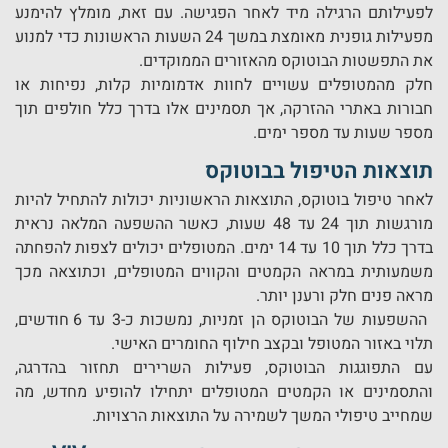
לפעילותם הרגילה מיד לאחר הפגישה. עם זאת, מומלץ להימנע
מפעילות גופנית מאומצת במשך 24 השעות הראשונות כדי למנוע
את התפשטות הבוטוקס מהאזורים הממוקדים.
חלק מהמטופלים עשויים לחוות אדמומיות קלות, נפיחות או
חבורות באתרי ההזרקה, אך תסמינים אלו בדרך כלל חולפים תוך
מספר שעות עד מספר ימים.
תוצאות הטיפול בבוטוקס
לאחר טיפול בוטוקס, התוצאות הראשוניות יכולות להתחיל להיות
מורגשות תוך 24 עד 48 שעות, כאשר ההשפעה המלאה נראית
בדרך כלל תוך 10 עד 14 ימים. המטופלים יכולים לצפות להפחתה
משמעותית במראה הקמטים והקווים המטופלים, וכתוצאה מכך
מראה פנים חלק ורענן יותר.
ההשפעות של הבוטוקס הן זמניות, נמשכות כ-3 עד 6 חודשים,
תלוי באזור המטופל ובקצב חילוף החומרים האישי.
עם התפוגגות הבוטוקס, פעילות השרירים תחזור בהדרגה,
והתסמינים או הקמטים המטופלים יתחילו להופיע מחדש, מה
שמחייב טיפולי המשך לשמירה על התוצאות הרצויות.