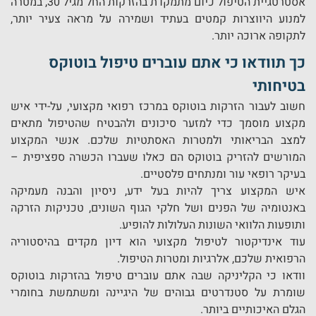
אסטרטגיית הטיפול כיום מתמקדת בהזרקות החל מגיל 30, במטרה
למנוע היווצרות קמטים בעתיד ושמירה על מראה צעיר יותר,
לתקופה ארוכה יותר.
כך תוודאו כי אתם עוברים טיפול בוטוקס
בטיחותי
חשוב לעבור הזרקות בוטוקס במרכז רפואי מקצועי, על-ידי איש
מקצוע מוסמך כדי למזער סיכונים ולהבטיח שהטיפול מתאים
למצב הבריאותי ולמטרות האסתטיות שלכם. אנשי המקצוע
המורשים להזריק בוטוקס הם כאלו שעברו הכשרה ספציפית –
בעיקר רופאי עור ומנתחים פלסטיים.
איש המקצוע צריך להיות בעל ידע, ניסיון והבנה מעמיקה
באנטומיה של הפנים ושל חלקי הגוף השונים, טכניקות הזרקה
ותופעות הלוואי השונות העלולות להופיע.
עוד אינדיקטור לטיפול מקצועי הוא דיון מקדים בהיסטוריה
הרפואית שלכם, אלרגיות ומטרות הטיפול.
וודאו כי הקליניקה שבה אתם עוברים טיפול בהזרקות בוטוקס
שומרת על סטנדרטים גבוהים של היגיינה ומשתמשת בחומרי
הגלם האיכותיים ביותר.